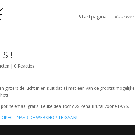
Startpagina
Vuurwer
S !
ucten
|
0 Reacties
glitters de lucht in en sluit dat af met een van de grootst mogelijke
chot!
e pot helemaal gratis! Leuke deal toch? 2x Zena Brutal voor €19,95.
M DIRECT NAAR DE WEBSHOP TE GAAN!