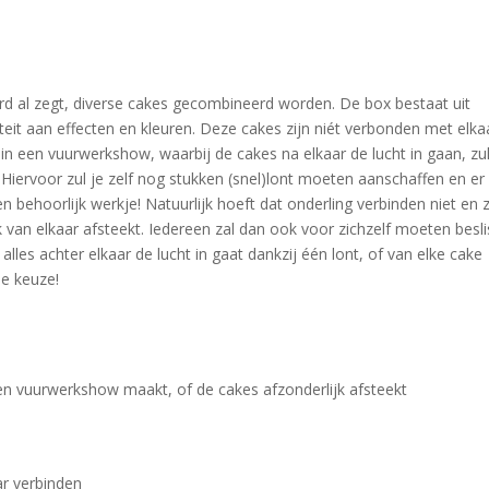
d al zegt, diverse cakes gecombineerd worden. De box bestaat uit
eit aan effecten en kleuren. Deze cakes zijn niét verbonden met elka
in een vuurwerkshow, waarbij de cakes na elkaar de lucht in gaan, zul
Hiervoor zul je zelf nog stukken (snel)lont moeten aanschaffen en er
 behoorlijk werkje! Natuurlijk hoeft dat onderling verbinden niet en z
 van elkaar afsteekt. Iedereen zal dan ook voor zichzelf moeten besl
lles achter elkaar de lucht in gaat dankzij één lont, of van elke cake
ie keuze!
een vuurwerkshow maakt, of de cakes afzonderlijk afsteekt
ar verbinden