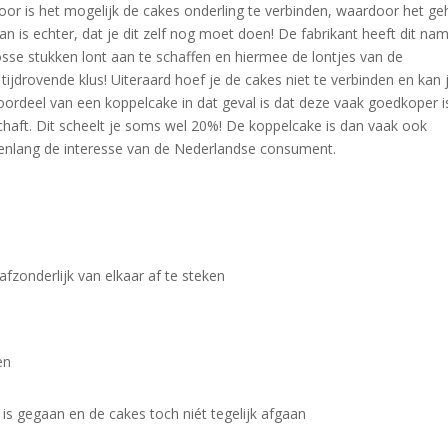
oor is het mogelijk de cakes onderling te verbinden, waardoor het ge
an is echter, dat je dit zelf nog moet doen! De fabrikant heeft dit nam
osse stukken lont aan te schaffen en hiermee de lontjes van de
tijdrovende klus! Uiteraard hoef je de cakes niet te verbinden en kan 
voordeel van een koppelcake in dat geval is dat deze vaak goedkoper i
chaft. Dit scheelt je soms wel 20%! De koppelcake is dan vaak ook
 jarenlang de interesse van de Nederlandse consument.
fzonderlijk van elkaar af te steken
en
d is gegaan en de cakes toch niét tegelijk afgaan