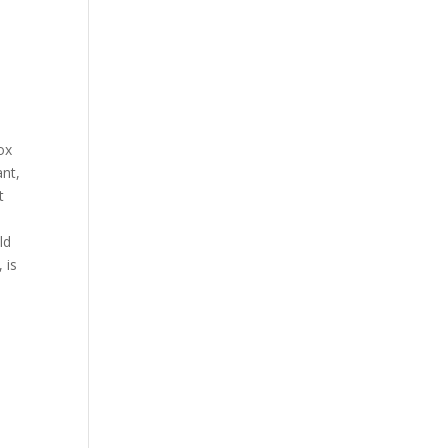
ox
ant,
t
ld
 is