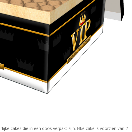
ijke cakes die in één doos verpakt zijn. Elke cake is voorzien van 2