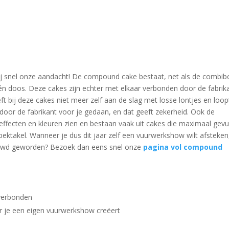
rij snel onze aandacht! De compound cake bestaat, net als de combib
én doos. Deze cakes zijn echter met elkaar verbonden door de fabrik
ft bij deze cakes niet meer zelf aan de slag met losse lontjes en loop
 al door de fabrikant voor je gedaan, en dat geeft zekerheid. Ook de
effecten en kleuren zien en bestaan vaak uit cakes die maximaal gevu
pektakel. Wanneer je dus dit jaar zelf een vuurwerkshow wilt afsteken,
euwd geworden? Bezoek dan eens snel onze
pagina vol compound
 verbonden
or je een eigen vuurwerkshow creëert