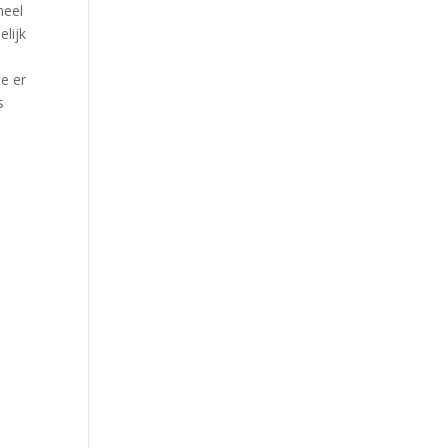
heel
elijk
je er
s